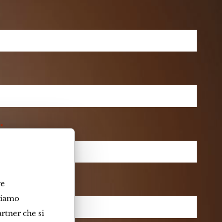
*
re
idiamo
artner che si