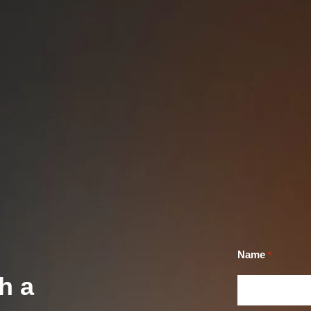
Name
*
h a