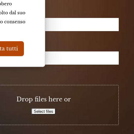
ebbero
olto dal suo
suo consenso
a tutti
Drop files here or
Select files