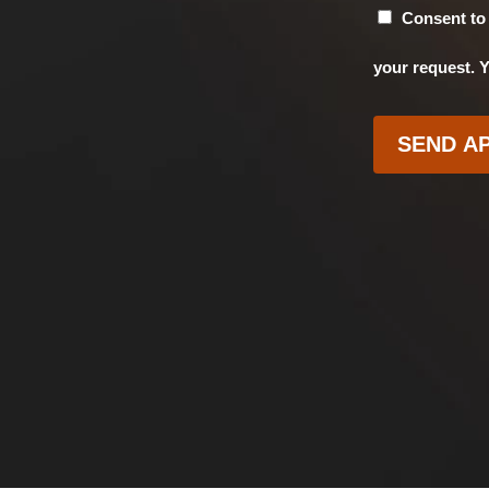
Consenso
Consent to 
your request. 