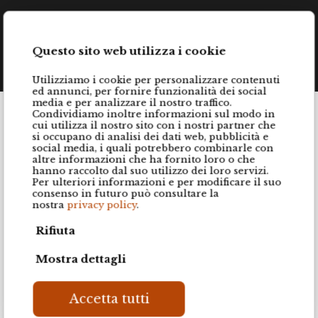
Share
1
Questo sito web utilizza i cookie
Utilizziamo i cookie per personalizzare contenuti
ed annunci, per fornire funzionalità dei social
media e per analizzare il nostro traffico.
Condividiamo inoltre informazioni sul modo in
cui utilizza il nostro sito con i nostri partner che
si occupano di analisi dei dati web, pubblicità e
social media, i quali potrebbero combinarle con
altre informazioni che ha fornito loro o che
hanno raccolto dal suo utilizzo dei loro servizi.
Pedini world
Per ulteriori informazioni e per modificare il suo
consenso in futuro può consultare la
nostra
privacy policy
.
Rifiuta
We are able to realise custom-
made kitchens, living rooms and
Mostra dettagli
bathrooms for private and
contract customers worldwide
Accetta tutti